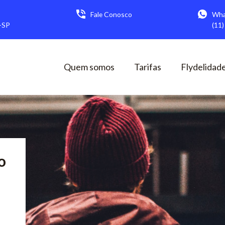
Fale Conosco
Wha
s-SP
(11
Quem somos
Tarifas
Flydelidad
o