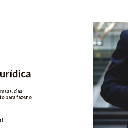
urídica
esas, cias
o para fazer o
s!