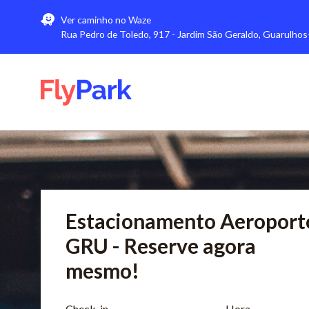
Ver caminho no Waze
Rua Pedro de Toledo, 917 - Jardim São Geraldo, Guarulho
FlyPark
Estacionamento Aeroport
GRU - Reserve agora
mesmo!
Check-in
Hora