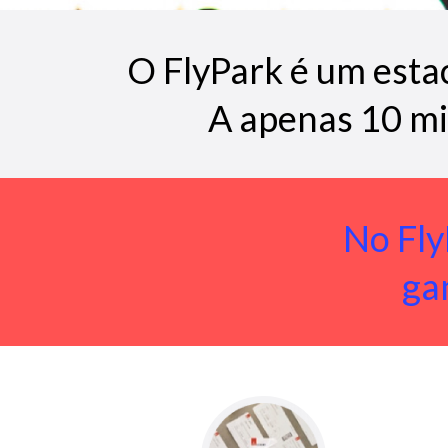
O FlyPark é um esta
A apenas 10 m
No Fly
ga