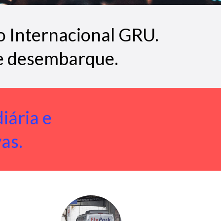
o Internacional GRU.
e desembarque.
iária e
as.